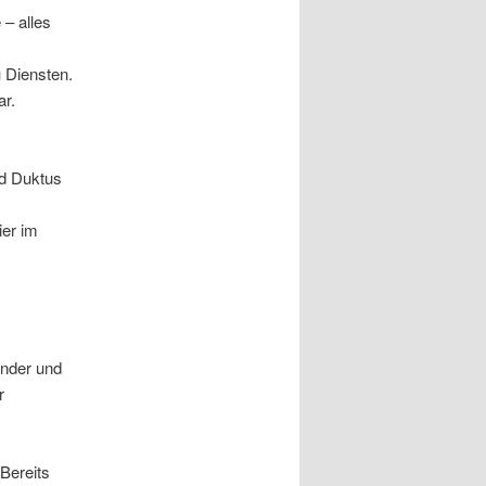
– alles
u Diensten.
ar.
nd Duktus
ier im
ünder und
r
Bereits