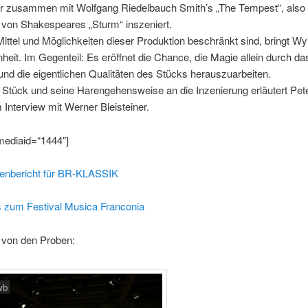
er zusammen mit Wolfgang Riedelbauch Smith’s „The Tempest“, also
decrease
 von Shakespeares „Sturm“ inszeniert.
volume.
ittel und Möglichkeiten dieser Produktion beschränkt sind, bringt Wy
nheit. Im Gegenteil: Es eröffnet die Chance, die Magie allein durch da
nd die eigentlichen Qualitäten des Stücks herauszuarbeiten.
Stück und seine Harengehensweise an die Inzenierung erläutert Pet
Interview mit Werner Bleisteiner.
mediaid=“1444″]
enbericht für BR-KLASSIK
s zum Festival Musica Franconia
 von den Proben:
wb