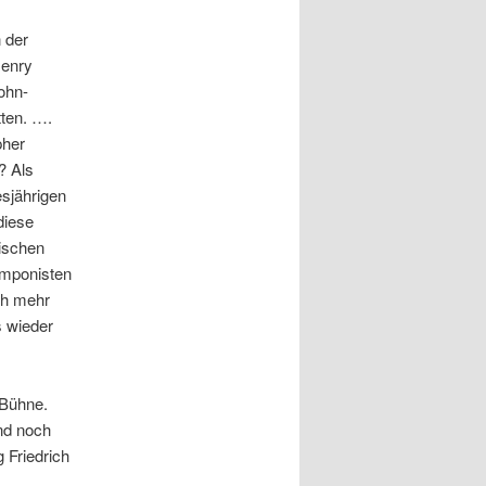
 der
Henry
ohn-
tten. ….
pher
? Als
esjährigen
diese
kischen
mponisten
ch mehr
s wieder
 Bühne.
nd noch
 Friedrich