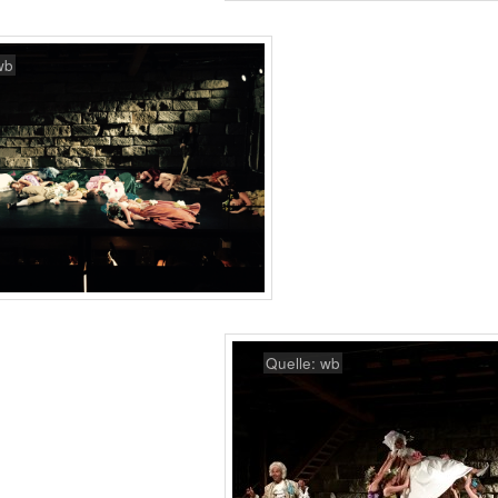
wb
Quelle: wb