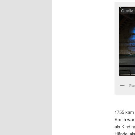
Quelle
Puc
1755 kam d
Smith war
als Kind n
Händel als