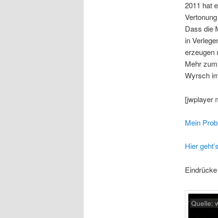
2011 hat 
Vertonung
Dass die M
in Verlege
erzeugen u
Mehr zum 
Wyrsch im 
[jwplayer 
Mein Prob
Hier geht’
Eindrücke
Quelle: 