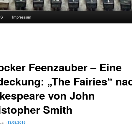
OS
Impressum
ocker Feenzauber – Eine
deckung: „The Fairies“ na
kespeare von John
istopher Smith
ht am
13/08/2015