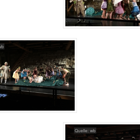
wb
Quelle: wb