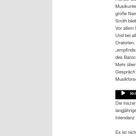
Musikunte
große Nam
Smith blie
Vor allem 
Und bei al
Oratorien,
„empfinds
des Barock
Mehr über 
Gespräch 
Musikforsc
Audio
00:
Player
Die Inszen
langjährig
Intendanz 
Es ist nic