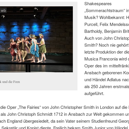
Shakespeares
„Sommerachtstraum“ in
: wb
Musik? Wohlbekannt: 
Purcell, Felix Mendelss
Bartholdy, Benjamin Bri
Auch von John Christo
Smith? Noch nie gehört
letzte Produktion der di
Musica Franconia wird 
Oper des im mittelfrän
Ansbach geborenen Ko
und Händel Adlatus na
k und die Feen
als 250 Jahren erstmal
aufgeführt.
ie Oper „The Fairies“ von John Christopher Smith in London auf die
 als John Christoph Schmidt 1712 in Ansbach zur Welt gekommen u
ach England übergesiedelt, da sein Vater seinem Studienfreund Georg
 Sekretär und Kopist diente. Freilich bekam Smith Junior von Händel