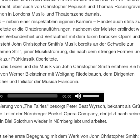
rricht, aber auch von Christopher Pepusch und Thomas Roseingrave 
en in Londons Musik- und Theaterszene damals.
b – neben einer respektablen eigenen Karriere – Händel auch stets z
leitete er die Oratoirenaufführungen, nachdem der Meister erblindet w
ler Verbundenheit und Vertrautheit mit dem Idiom barocker Opern und
 steht John Christopher Smith’s Musik bereits an der Schwelle zur
amen Stil “, jener Musikströmung, die nach dem strengen Formen u
 zur Frühklassik überleitete.
das Leben und die Musik von John Christopher Smith erfahren Sie h
von Werner Bleisteiner mit Wolfgang Riedelbauch, dem Dirigenten,
her und Initiator der Musica Franconia.
Use
00
00:00
Up/Down
ierung von „The Fairies“ besorgt Peter Beat Wyrsch, bekannt als Gr
Arrow
er Leiter der Nürnberger Pocket Opera Company, der jetzt nach seine
keys
in Biel Solothurn wieder in Nürnberg lebt und arbeitet.
to
increase
ht seine erste Begegnung mit dem Werk von John Christopher Smith: 
or