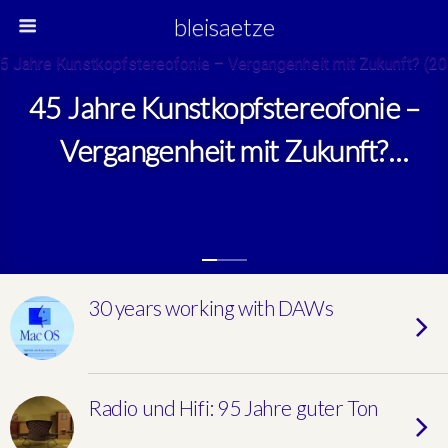
bleisaetze
45 Jahre Kunstkopfstereofonie –
Vergangenheit mit Zukunft?
(2018)
30 years working with DAWs
Radio und Hifi: 95 Jahre guter Ton