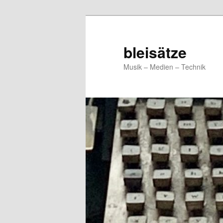
Zum
Zum
primären
sekundären
Inhalt
Inhalt
bleisätze
springen
springen
Musik – Medien – Technik