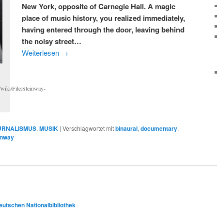
New York, opposite of Carnegie Hall. A magic
place of music history, you realized immediately,
having entered through the door, leaving behind
the noisy street…
Weiterlesen
→
wiki/File:Steinway-
URNALISMUS
,
MUSIK
|
Verschlagwortet mit
binaural
,
documentary
,
inway
eutschen Nationalbibliothek