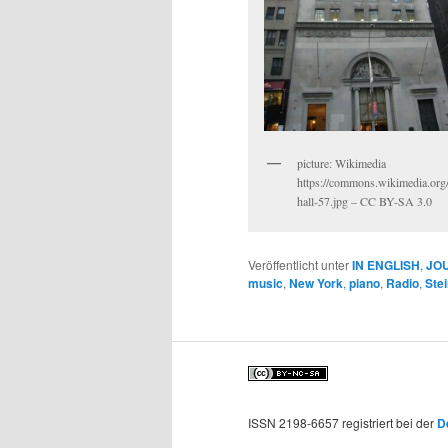
picture: Wikimedia
https://commons.wikimedia.org/
hall-57.jpg – CC BY-SA 3.0
Veröffentlicht unter
IN ENGLISH
,
JO
music
,
New York
,
piano
,
Radio
,
Ste
ISSN 2198-6657 registriert bei der
D