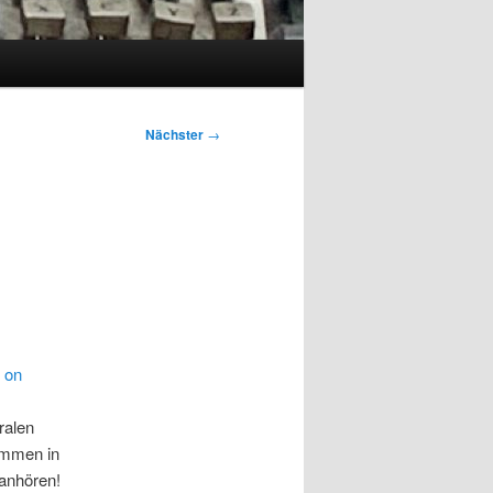
Nächster
→
e on
ralen
mmen in
 anhören!