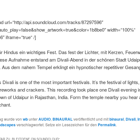
d url=“http://api.soundcloud.com/tracks/87297596″
uto_play=false&show_artwork=true&color=1b8be0″ width=“100%“
6″ iframe=“true“ /]
 für Hindus ein wichtiges Fest. Das fest der Lichter, mit Kerzen, Feuer
iese Aufnahme entstand am Divali-Abend in der schönen Stadt Udaipu
 Aus dem nahem Tempel erklingt ein hypnotischer repetitiver Gesan
Divali is one of the most important festivals. It’s the festival of lights,
ireworks and crackers. This recording took place one Divali evening i
town of Udaipur in Rajasthan, India. Form the temple nearby you hear 
chant.
rag wurde von
wb
unter
AUDIO
,
BINAURAL
veröffentlicht und mit
binaural
,
Divali
,
I
ndscapes
verschlagwortet. Setze ein Lesezeichen für den
Permalink
.
AR ZU „
BLEITOENE ON SOUNDCLOUD
“