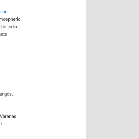
e on
tmospheric
 in India.
mate
anges.
 Varanasi,
t.