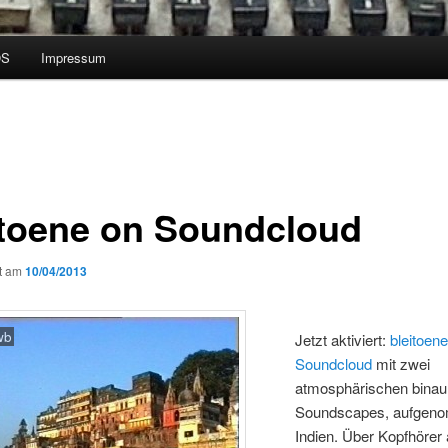
OS
Impressum
itoene on Soundcloud
ht am
10/04/2013
wb
Jetzt aktiviert:
bleitoen
Soundcloud
mit zwei
atmosphärischen binau
Soundscapes, aufgeno
Indien. Über Kopfhörer