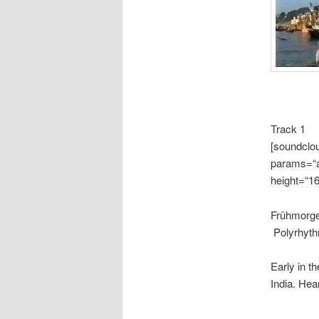
Track 1
[soundclou
params=“a
height=“16
Frühmorge
Polyrhythm
Early in t
India. Hea