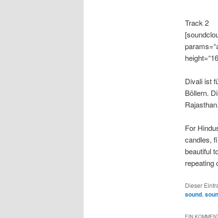
Track 2
[soundclou
params=“a
height=“16
Divali ist
Böllern. D
Rajasthan.
For Hindus 
candles, f
beautiful 
repeating 
Dieser Eint
sound
,
sou
EIN KOMMENT