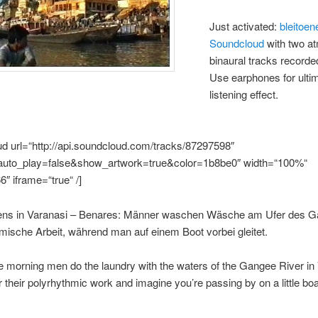
Just activated:
bleitoen
Soundcloud
with two a
binaural tracks recorded
Use earphones for ulti
listening effect.
d url=“http://api.soundcloud.com/tracks/87297598″
uto_play=false&show_artwork=true&color=1b8be0″ width=“100%“
6″ iframe=“true“ /]
ns in Varanasi – Benares: Männer waschen Wäsche am Ufer des G
ische Arbeit, während man auf einem Boot vorbei gleitet.
he morning men do the laundry with the waters of the Gangee River in
r their polyrhythmic work and imagine you’re passing by on a little boa