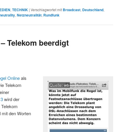
EDIEN
,
TECHNIK
|
Verschlagwortet mit
Broadcast
,
Deutschland
,
neutrality
,
Netzneutralität
,
Rundfunk
– Telekom beerdigt
gel Online
als
: Die Telekom
Quelle: wb
einer
13
wird der
r Telekom
l mit den Worten