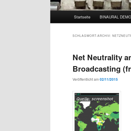
Hauptmenü
Startseite
BINAURAL DEM
SCHLAGWORT-ARCHIV:
NETZNEUT
Net Neutrality a
Broadcasting (f
Veröffentlicht am
02/11/2015
Quelle: screenshot