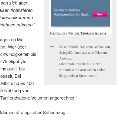
ssen sich aber
eisen finanzieren.
 Datenaufkommen
erechnen müssen.“
ägen ab Mai
hrt. Wer über
So ein Zufall: Der erste Artikel von
SpiegelOnline hatte eine Telekom-
chwindigkeiten bis
Anzeige.
n 75 Gigabyte
(aber mobil macht das Surfen
indigkeit bis
zumindest in Großstädten leider
osselt. Bei
längst keinen Spass mehr.)
 Mbit sind es 400
Die Nutzung von
m Tarif enthaltene Volumen angerechnet.“
Oder ein strategischer Schachzug…