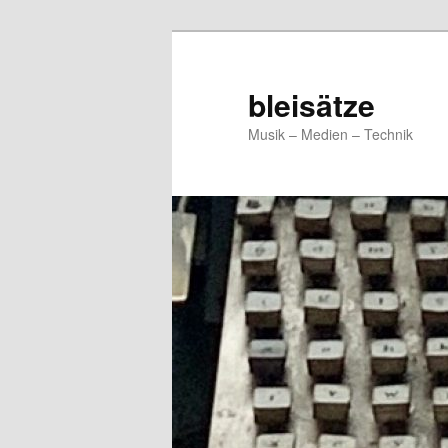
Zum
Zum
primären
sekundären
Inhalt
Inhalt
bleisätze
springen
springen
Musik – Medien – Technik