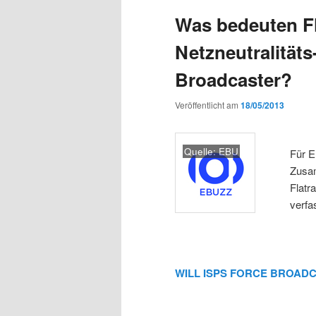
Was bedeuten Fl
Netzneutralitäts
Broadcaster?
Veröffentlicht am
18/05/2013
Quelle: EBU
Für E
Zusa
Flatr
verfa
WILL ISPS FORCE BROADC