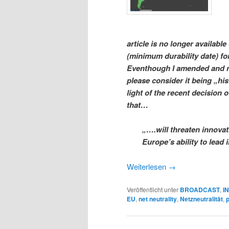
article is no longer availabl
(minimum durability date) fo
Eventhough I amended and ma
please consider it being „hi
light of the recent decision 
that…
„….will threaten innova
Europe’s ability to lead 
Weiterlesen
→
Veröffentlicht unter
BROADCAST
,
I
EU
,
net neutrality
,
Netzneutralität
,
p