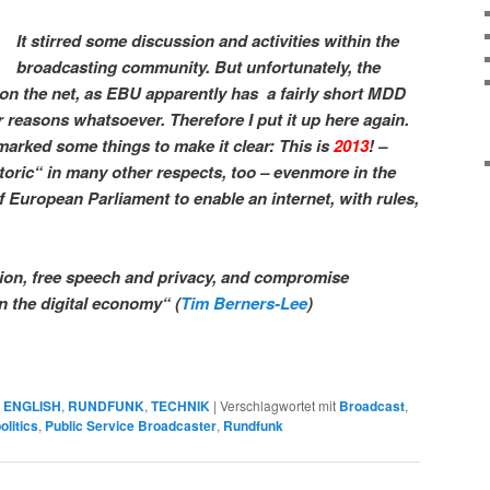
It stirred some discussion and activities within the
broadcasting community. But unfortunately, the
e on the net, as EBU apparently has a fairly short MDD
r reasons whatsoever. Therefore I put it up here again.
rked some things to make it clear: This is
2013
! –
storic“ in many other respects, too – evenmore in the
of European Parliament to enable an internet, with rules,
tion, free speech and privacy, and compromise
in the digital economy“ (
Tim Berners-Lee
)
N ENGLISH
,
RUNDFUNK
,
TECHNIK
|
Verschlagwortet mit
Broadcast
,
olitics
,
Public Service Broadcaster
,
Rundfunk